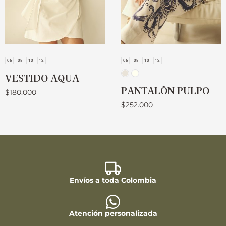
06
08
10
12
06
08
10
12
VESTIDO AQUA
PANTALÓN PULPO
$
180.000
$
252.000
Envíos a toda Colombia
Atención personalizada