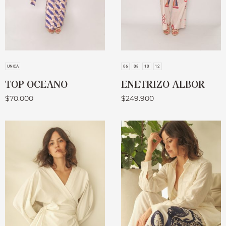
UNICA
06
08
10
12
TOP OCEANO
ENETRIZO ALBOR
$
70.000
$
249.900