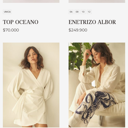
UNICA
06
08
10
12
TOP OCEANO
ENETRIZO ALBOR
$
70.000
$
249.900