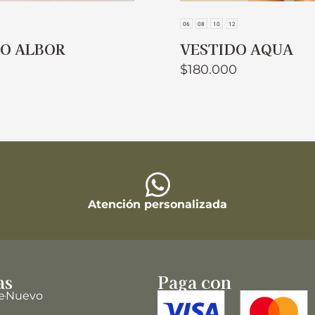
06
08
10
12
ZO ALBOR
VESTIDO AQUA
$
180.000
Atención personalizada
as
Paga con
e
Nuevo