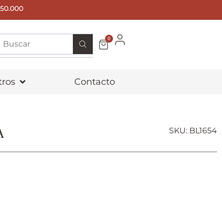
50.000
0
tros
Contacto
A
SKU: BL1654