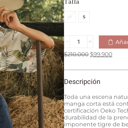
Talla
M
S
Añad
$
210.000
$
99.900
Descripción
Toda una escena natura
manga corta está con
certificación Oeko Tec
durabilidad de la prend
imponente tigre de be