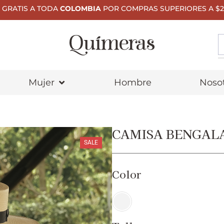
 GRATIS A TODA
COLOMBIA
POR COMPRAS SUPERIORES A $2
Mujer
Hombre
Noso
CAMISA BENGAL
SALE
Color