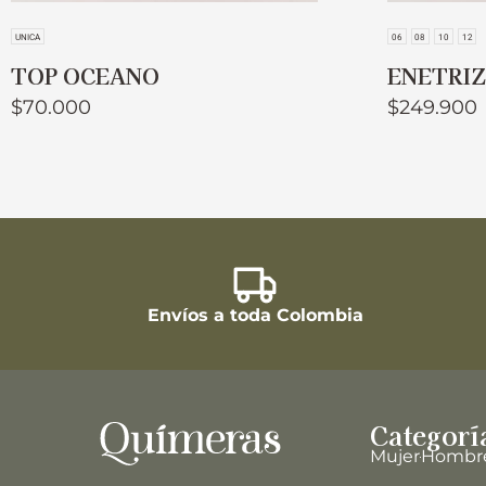
UNICA
06
08
10
12
TOP OCEANO
ENETRI
$
70.000
$
249.900
Envíos a toda Colombia
Categorí
Mujer
Hombr