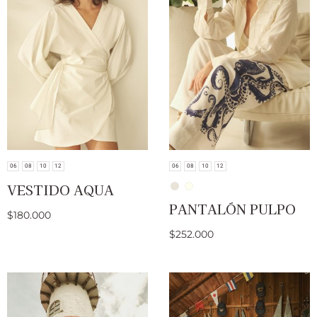
06
08
10
12
06
08
10
12
VESTIDO AQUA
PANTALÓN PULPO
$
180.000
$
252.000