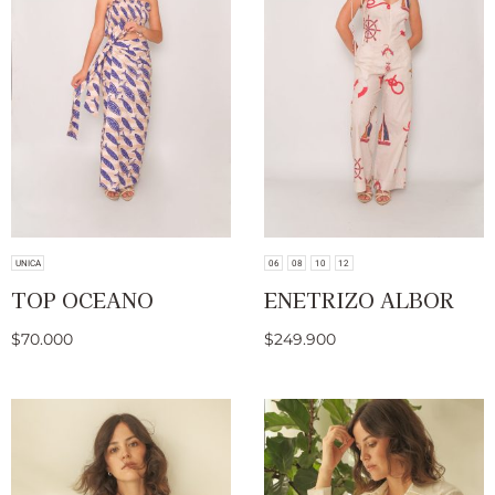
UNICA
06
08
10
12
TOP OCEANO
ENETRIZO ALBOR
$
70.000
$
249.900