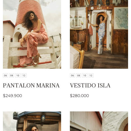
06
08
10
12
06
08
10
12
PANTALON MARINA
VESTIDO ISLA
$
249.900
$
280.000