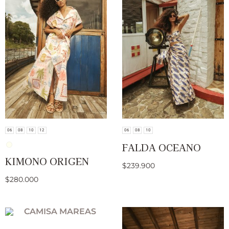
06
08
10
12
06
08
10
FALDA OCEANO
KIMONO ORIGEN
$
239.900
$
280.000