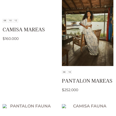
08
10
12
CAMISA MAREAS
$
160.000
08
10
PANTALON MAREAS
$
252.000